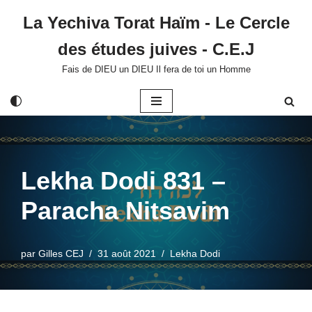
La Yechiva Torat Haïm - Le Cercle
Aller
des études juives - C.E.J
au
contenu
Fais de DIEU un DIEU Il fera de toi un Homme
Lekha Dodi 831 –
Paracha Nitsavim
par
Gilles CEJ
31 août 2021
Lekha Dodi