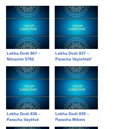
Lekha Dodi 867 –
Lekha Dodi 837 –
Nitsavim 5782
Paracha Vayichlah’
Lekha Dodi 836 –
Lekha Dodi 839 –
Paracha Vayétsé
Paracha Mikets
Hanouka