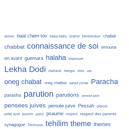
baal chem tov
chabat
amour
baba batra
brahot
bénédiction
connaissance de soi
chabbat
emouna
halaha
guemara
en avant
imanouel
Lekha Dodi
moi
maharal
mergui
oeil
Paracha
oneg chabat
oneg chabbat
pahad ytshak
parution
parutions
parasha
pensee juive
pensees juives
Pessah
pensée juive
pilpoul
psaume
respect des parents
pirke avot
pourim
respect
prière
tehilim
theme
themes
synagogue
Techouva