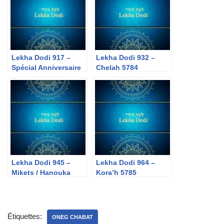
Lekha Dodi 917 –
Lekha Dodi 932 –
Spécial Anniversaire
Chelah 5784
– Ytro 5784
Lekha Dodi 945 –
Lekha Dodi 964 –
Mikets / Hanouka
Kora’h 5785
5785
Étiquettes:
ONEG CHABAT