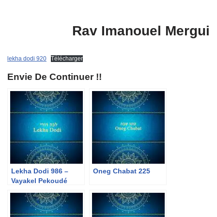
Rav Imanouel Mergui
lekha dodi 920
Télécharger
Envie De Continuer !!
Lekha Dodi 986 –
Oneg Chabat 225
Vayakel Pekoudé
5786