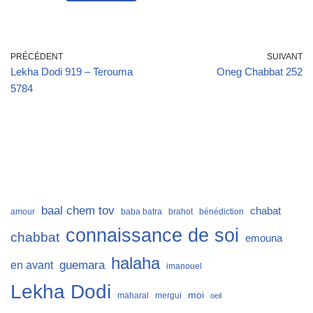
PRÉCÉDENT
SUIVANT
Lekha Dodi 919 – Terouma
Oneg Chabbat 252
5784
baal chem tov
chabat
amour
baba batra
brahot
bénédiction
connaissance de soi
chabbat
emouna
halaha
guemara
en avant
imanouel
Lekha Dodi
moi
maharal
mergui
oeil