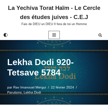
La Yechiva Torat Haïm - Le Cercle
Aller
des études juives - C.E.J
au
contenu
Fais de DIEU un DIEU Il fera de toi un Homme
Lekha Dodi 920-
Tetsave 5784
par
Rav Imanouel Mergui
22 février 2024
Parutions
,
Lekha Dodi