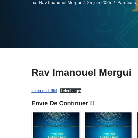
par
Rav Imanouel Mergui
25 juin 2025
Parutions
Rav Imanouel Mergui
lekha-dodi-964
Télécharger
Envie De Continuer !!