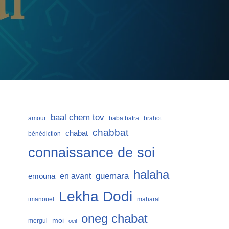
baal chem tov
amour
baba batra
brahot
chabbat
chabat
bénédiction
connaissance de soi
halaha
guemara
en avant
emouna
Lekha Dodi
imanouel
maharal
oneg chabat
moi
mergui
oeil