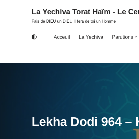
La Yechiva Torat Haïm - Le Cer
Aller
Fais de DIEU un DIEU Il fera de toi un Homme
au
contenu
Acceuil
La Yechiva
Parutions
Lekha Dodi 964 – 