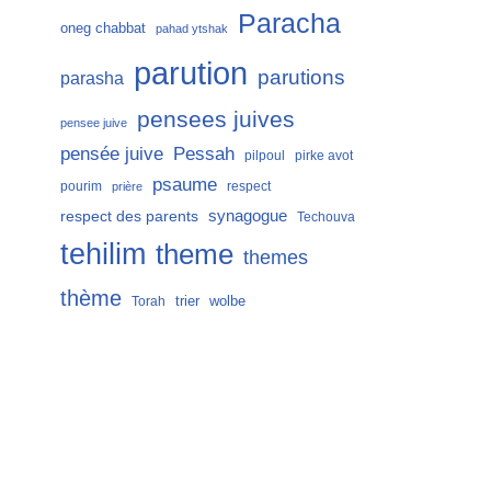
Paracha
oneg chabbat
pahad ytshak
parution
parutions
parasha
pensees juives
pensee juive
Pessah
pensée juive
pilpoul
pirke avot
psaume
pourim
respect
prière
respect des parents
synagogue
Techouva
tehilim
theme
themes
thème
trier
wolbe
Torah