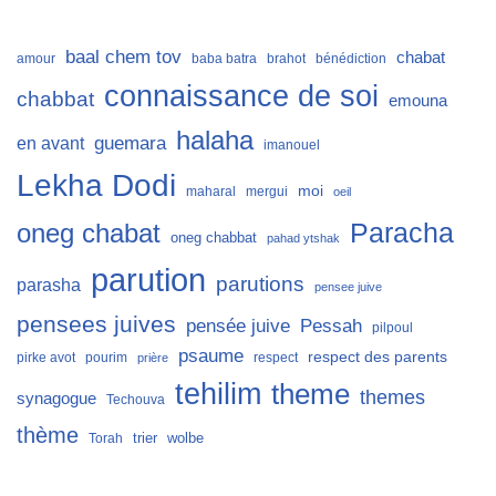
baal chem tov
chabat
amour
baba batra
brahot
bénédiction
connaissance de soi
chabbat
emouna
halaha
guemara
en avant
imanouel
Lekha Dodi
moi
maharal
mergui
oeil
Paracha
oneg chabat
oneg chabbat
pahad ytshak
parution
parutions
parasha
pensee juive
pensees juives
Pessah
pensée juive
pilpoul
psaume
respect des parents
pirke avot
pourim
respect
prière
tehilim
theme
themes
synagogue
Techouva
thème
trier
wolbe
Torah