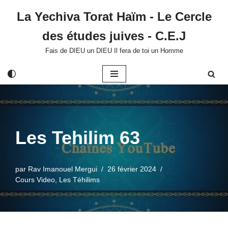
La Yechiva Torat Haïm - Le Cercle
Aller
des études juives - C.E.J
au
contenu
Fais de DIEU un DIEU Il fera de toi un Homme
Les Tehilim 63
par
Rav Imanouel Mergui
26 février 2024
Cours Video
,
Les Téhilims