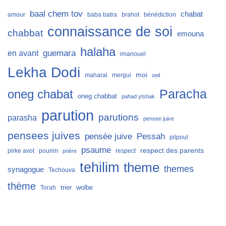
baal chem tov
chabat
amour
baba batra
brahot
bénédiction
connaissance de soi
chabbat
emouna
halaha
guemara
en avant
imanouel
Lekha Dodi
moi
maharal
mergui
oeil
Paracha
oneg chabat
oneg chabbat
pahad ytshak
parution
parutions
parasha
pensee juive
pensees juives
Pessah
pensée juive
pilpoul
psaume
respect des parents
pirke avot
pourim
respect
prière
tehilim
theme
themes
synagogue
Techouva
thème
trier
wolbe
Torah