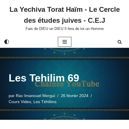
La Yechiva Torat Haïm - Le Cercle
Aller
des études juives - C.E.J
au
contenu
Fais de DIEU un DIEU Il fera de toi un Homme
Les Tehilim 69
par
Rav Imanouel Mergui
26 février 2024
Cours Video
,
Les Téhilims