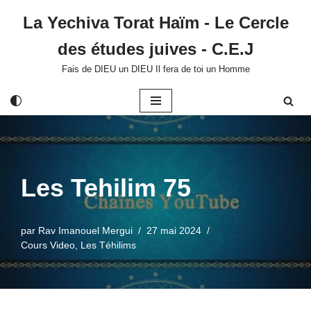
La Yechiva Torat Haïm - Le Cercle
Aller
des études juives - C.E.J
au
contenu
Fais de DIEU un DIEU Il fera de toi un Homme
Les Tehilim 75
par
Rav Imanouel Mergui
27 mai 2024
Cours Video
,
Les Téhilims