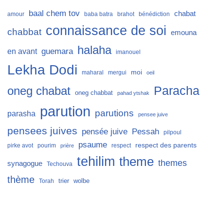
baal chem tov
chabat
amour
baba batra
brahot
bénédiction
connaissance de soi
chabbat
emouna
halaha
guemara
en avant
imanouel
Lekha Dodi
moi
maharal
mergui
oeil
Paracha
oneg chabat
oneg chabbat
pahad ytshak
parution
parutions
parasha
pensee juive
pensees juives
Pessah
pensée juive
pilpoul
psaume
respect des parents
pirke avot
pourim
respect
prière
tehilim
theme
themes
synagogue
Techouva
thème
trier
wolbe
Torah