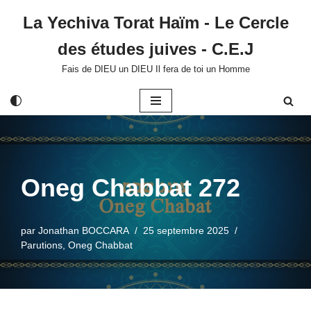
La Yechiva Torat Haïm - Le Cercle
Aller
des études juives - C.E.J
au
contenu
Fais de DIEU un DIEU Il fera de toi un Homme
Oneg Chabbat 272
par
Jonathan BOCCARA
25 septembre 2025
Parutions
,
Oneg Chabbat