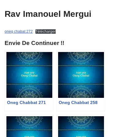
Rav Imanouel Mergui
oneg chabat 272
Télécharger
Envie De Continuer !!
Oneg Chabbat 271
Oneg Chabbat 258