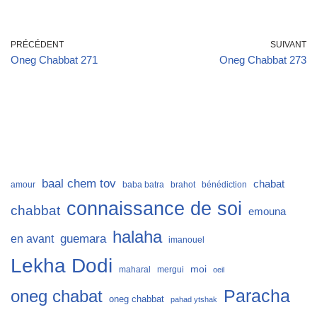
PRÉCÉDENT
SUIVANT
Oneg Chabbat 271
Oneg Chabbat 273
baal chem tov
chabat
amour
baba batra
brahot
bénédiction
connaissance de soi
chabbat
emouna
halaha
guemara
en avant
imanouel
Lekha Dodi
moi
maharal
mergui
oeil
Paracha
oneg chabat
oneg chabbat
pahad ytshak