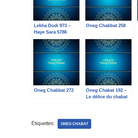
Lekha Dodi 973 –
Oneg Chabbat 258
Haye Sara 5786
Oneg Chabbat 272
Oneg Chabat 192 –
Le délice du chabat
« Chabbat Lumière »
Étiquettes:
ONEG CHABAT