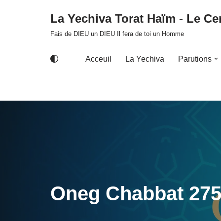
La Yechiva Torat Haïm - Le Cer
Aller
Fais de DIEU un DIEU Il fera de toi un Homme
au
contenu
Acceuil
La Yechiva
Parutions
Oneg Chabbat 27