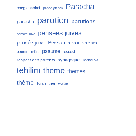
Paracha
oneg chabbat
pahad ytshak
parution
parutions
parasha
pensees juives
pensee juive
Pessah
pensée juive
pilpoul
pirke avot
psaume
pourim
respect
prière
respect des parents
synagogue
Techouva
tehilim
theme
themes
thème
trier
wolbe
Torah