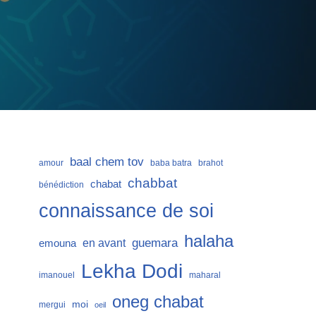
baal chem tov
amour
baba batra
brahot
chabbat
chabat
bénédiction
connaissance de soi
halaha
guemara
en avant
emouna
Lekha Dodi
imanouel
maharal
oneg chabat
moi
mergui
oeil