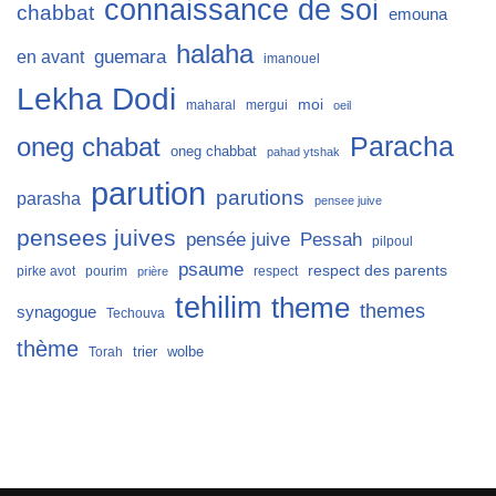
connaissance de soi
chabbat
emouna
halaha
guemara
en avant
imanouel
Lekha Dodi
moi
maharal
mergui
oeil
Paracha
oneg chabat
oneg chabbat
pahad ytshak
parution
parutions
parasha
pensee juive
pensees juives
Pessah
pensée juive
pilpoul
psaume
respect des parents
pirke avot
pourim
respect
prière
tehilim
theme
themes
synagogue
Techouva
thème
trier
wolbe
Torah