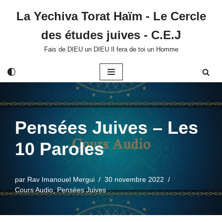
La Yechiva Torat Haïm - Le Cercle
Aller
des études juives - C.E.J
au
contenu
Fais de DIEU un DIEU Il fera de toi un Homme
Pensées Juives – Les
10 Paroles
par
Rav Imanouel Mergui
30 novembre 2022
Cours Audio
,
Pensées Juives