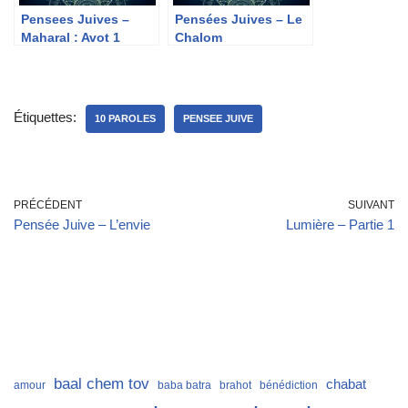
Pensees Juives –
Pensées Juives – Le
Maharal : Avot 1
Chalom
Michna 5
Étiquettes:
10 PAROLES
PENSEE JUIVE
PRÉCÉDENT
SUIVANT
Pensée Juive – L’envie
Lumière – Partie 1
baal chem tov
chabat
amour
baba batra
brahot
bénédiction