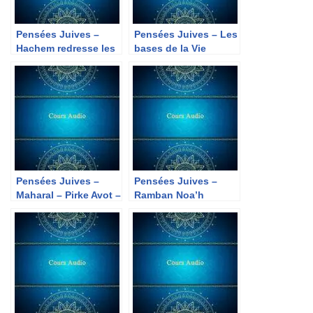
Pensées Juives –
Pensées Juives – Les
Hachem redresse les
bases de la Vie
courbés
Pensées Juives –
Pensées Juives –
Maharal – Pirke Avot –
Ramban Noa’h
Chapitre 1 Michna
18Pensées Juives –