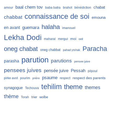
baal chem tov
chabat
amour
baba batra
brahot
bénédiction
connaissance de soi
chabbat
emouna
halaha
guemara
en avant
imanouel
Lekha Dodi
moi
maharal
mergui
oeil
Paracha
oneg chabat
oneg chabbat
pahad ytshak
parution
parutions
parasha
pensee juive
pensees juives
Pessah
pensée juive
pilpoul
psaume
respect des parents
pirke avot
pourim
respect
prière
tehilim
theme
themes
synagogue
Techouva
thème
trier
wolbe
Torah