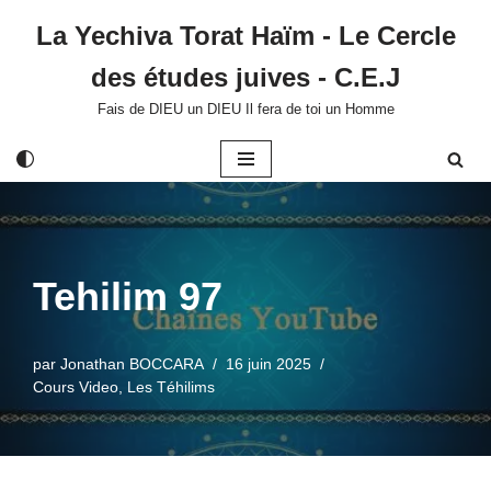
La Yechiva Torat Haïm - Le Cercle
Aller
des études juives - C.E.J
au
contenu
Fais de DIEU un DIEU Il fera de toi un Homme
Tehilim 97
par
Jonathan BOCCARA
16 juin 2025
Cours Video
,
Les Téhilims