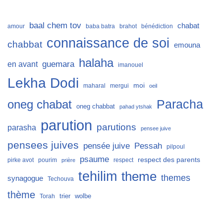
baal chem tov
chabat
amour
baba batra
brahot
bénédiction
connaissance de soi
chabbat
emouna
halaha
guemara
en avant
imanouel
Lekha Dodi
moi
maharal
mergui
oeil
Paracha
oneg chabat
oneg chabbat
pahad ytshak
parution
parutions
parasha
pensee juive
pensees juives
Pessah
pensée juive
pilpoul
psaume
respect des parents
pirke avot
pourim
respect
prière
tehilim
theme
themes
synagogue
Techouva
thème
trier
wolbe
Torah