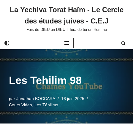
La Yechiva Torat Haïm - Le Cercle
Aller
des études juives - C.E.J
au
contenu
Fais de DIEU un DIEU Il fera de toi un Homme
Les Tehilim 98
par
Jonathan BOCCARA
16 juin 2025
Cours Video
,
Les Téhilims