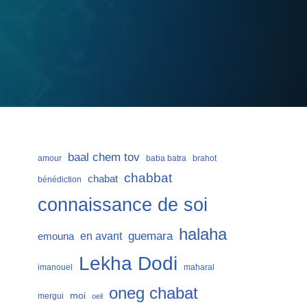
baal chem tov
amour
baba batra
brahot
chabbat
chabat
bénédiction
connaissance de soi
halaha
guemara
en avant
emouna
Lekha Dodi
imanouel
maharal
oneg chabat
moi
mergui
oeil