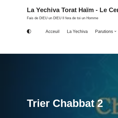
La Yechiva Torat Haïm - Le Cer
Aller
Fais de DIEU un DIEU Il fera de toi un Homme
au
contenu
Acceuil
La Yechiva
Parutions
Trier Chabbat 2