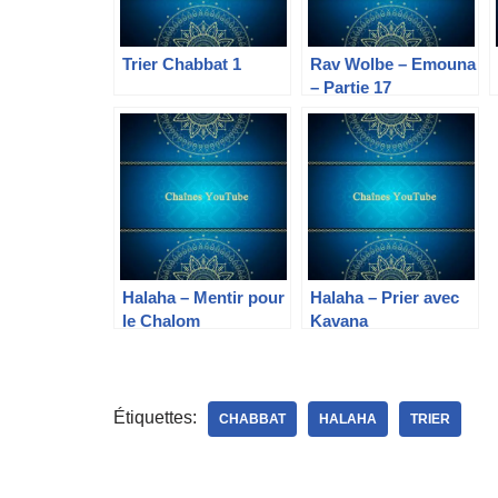
Trier Chabbat 1
Rav Wolbe – Emouna
– Partie 17
Halaha – Mentir pour
Halaha – Prier avec
le Chalom
Kavana
Étiquettes:
CHABBAT
HALAHA
TRIER