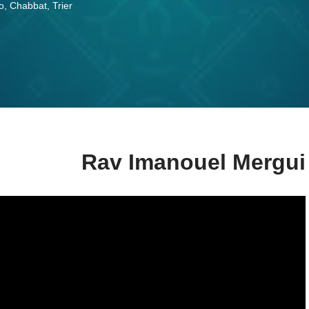
o
,
Chabbat
,
Trier
Rav Imanouel Mergui