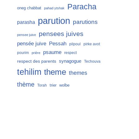
Paracha
oneg chabbat
pahad ytshak
parution
parutions
parasha
pensees juives
pensee juive
Pessah
pensée juive
pilpoul
pirke avot
psaume
pourim
respect
prière
respect des parents
synagogue
Techouva
tehilim
theme
themes
thème
trier
wolbe
Torah