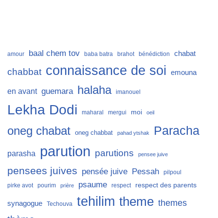
baal chem tov
chabat
amour
baba batra
brahot
bénédiction
connaissance de soi
chabbat
emouna
halaha
guemara
en avant
imanouel
Lekha Dodi
moi
maharal
mergui
oeil
Paracha
oneg chabat
oneg chabbat
pahad ytshak
parution
parutions
parasha
pensee juive
pensees juives
Pessah
pensée juive
pilpoul
psaume
respect des parents
pirke avot
pourim
respect
prière
tehilim
theme
themes
synagogue
Techouva