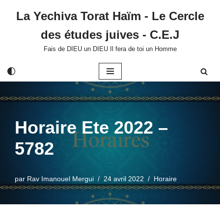
La Yechiva Torat Haïm - Le Cercle
Aller
des études juives - C.E.J
au
contenu
Fais de DIEU un DIEU Il fera de toi un Homme
Horaire Ete 2022 –
5782
par
Rav Imanouel Mergui
24 avril 2022
Horaire