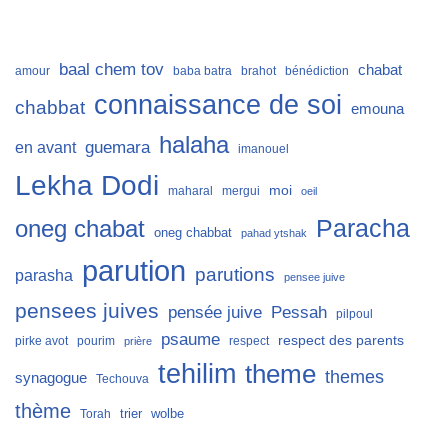
baal chem tov
chabat
amour
baba batra
brahot
bénédiction
connaissance de soi
chabbat
emouna
halaha
guemara
en avant
imanouel
Lekha Dodi
moi
maharal
mergui
oeil
Paracha
oneg chabat
oneg chabbat
pahad ytshak
parution
parutions
parasha
pensee juive
pensees juives
Pessah
pensée juive
pilpoul
psaume
respect des parents
pirke avot
pourim
respect
prière
tehilim
theme
themes
synagogue
Techouva
thème
trier
wolbe
Torah