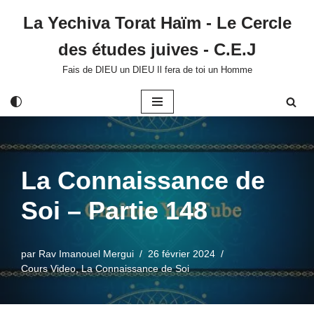
La Yechiva Torat Haïm - Le Cercle
Aller
des études juives - C.E.J
au
contenu
Fais de DIEU un DIEU Il fera de toi un Homme
La Connaissance de
Soi – Partie 148
par
Rav Imanouel Mergui
26 février 2024
Cours Video
,
La Connaissance de Soi