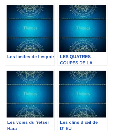
Les limites de l’espoir
LES QUATRES
COUPES DE LA
DELIVRANCE
Les voies du Yetser
Les clins d’œil de
Hara
D’IEU