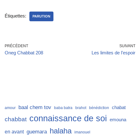
Étiquettes:
PARUTION
PRÉCÉDENT
SUIVANT
Oneg Chabbat 208
Les limites de l’espoir
baal chem tov
chabat
amour
baba batra
brahot
bénédiction
connaissance de soi
chabbat
emouna
halaha
guemara
en avant
imanouel