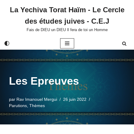
La Yechiva Torat Haïm - Le Cercle
Aller
des études juives - C.E.J
au
contenu
Fais de DIEU un DIEU Il fera de toi un Homme
Les Epreuves
par
Rav Imanouel Mergui
26 juin 2022
Parutions
,
Thèmes