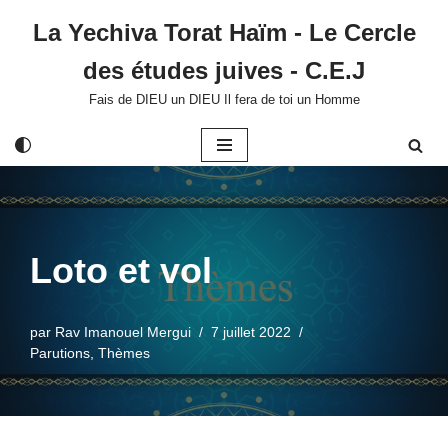
La Yechiva Torat Haïm - Le Cercle
Aller
des études juives - C.E.J
au
contenu
Fais de DIEU un DIEU Il fera de toi un Homme
Loto et vol
par
Rav Imanouel Mergui
7 juillet 2022
Parutions
,
Thèmes