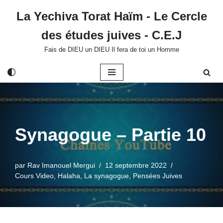
La Yechiva Torat Haïm - Le Cercle
Aller
des études juives - C.E.J
au
contenu
Fais de DIEU un DIEU Il fera de toi un Homme
Synagogue – Partie 10
par
Rav Imanouel Mergui
12 septembre 2022
Cours Video
,
Halaha
,
La synagogue
,
Pensées Juives