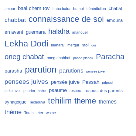
baal chem tov
chabat
amour
baba batra
brahot
bénédiction
connaissance de soi
chabbat
emouna
halaha
guemara
en avant
imanouel
Lekha Dodi
moi
maharal
mergui
oeil
Paracha
oneg chabat
oneg chabbat
pahad ytshak
parution
parutions
parasha
pensee juive
pensees juives
Pessah
pensée juive
pilpoul
psaume
respect des parents
pirke avot
pourim
respect
prière
tehilim
theme
themes
synagogue
Techouva
thème
trier
wolbe
Torah