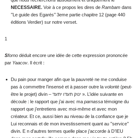
NECESSAIRE.
Voir à ce propos les dires de
Rambam
dans
’’Le guide des Egarés’’ 3eme partie chapitre 12 (page 440
éditions Verdier) sur notre verset.
1
S
forno
déduit encore une idée de cette expression prononcée
par
Yaacov
. Il écrit :
Du pain pour manger afin que la pauvreté ne me conduise
pas à commettre l’insensé et à passer outre la volonté (peut-
être le projet) divin – ינוק תעדו יתעד ». L’idée suivante en
découle : le rapport que j’ai avec ma
parnassa
témoigne du
rapport que j’entretiens avec moi-même et avec mon
créateur. Et ce, aussi bien au niveau de la confiance que je
Lui reconnais et de mon investissement quant au ’’service’’
divin. E n d’autres termes quelle place j’accorde à D’IEU