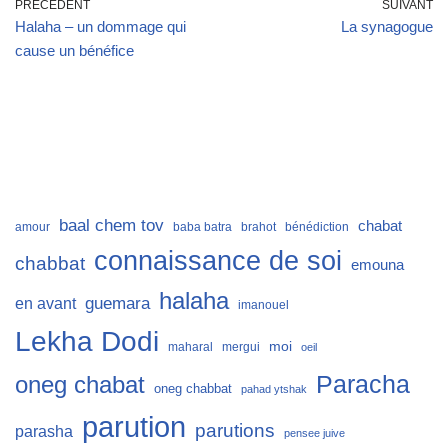
PRÉCÉDENT
SUIVANT
Halaha – un dommage qui
La synagogue
cause un bénéfice
baal chem tov
chabat
amour
baba batra
brahot
bénédiction
connaissance de soi
chabbat
emouna
halaha
guemara
en avant
imanouel
Lekha Dodi
moi
maharal
mergui
oeil
Paracha
oneg chabat
oneg chabbat
pahad ytshak
parution
parutions
parasha
pensee juive