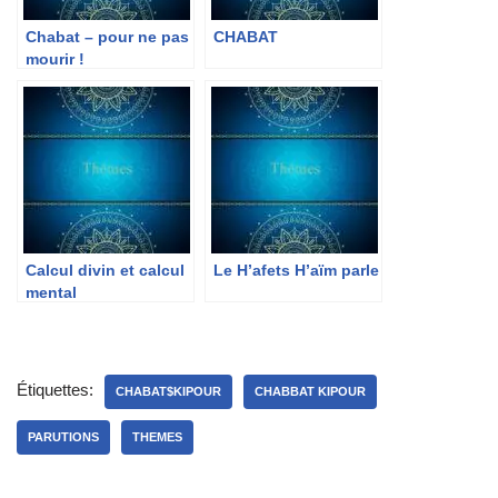
Chabat – pour ne pas
CHABAT
mourir !
Calcul divin et calcul
Le H’afets H’aïm parle
mental
Étiquettes:
CHABAT$KIPOUR
CHABBAT KIPOUR
PARUTIONS
THEMES