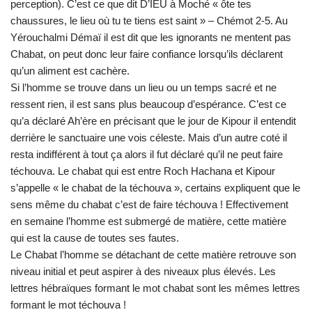
perception). C’est ce que dit D’IEU à Moché « ôte tes
chaussures, le lieu où tu te tiens est saint » – Chémot 2-5. Au
Yérouchalmi Démaï il est dit que les ignorants ne mentent pas
Chabat, on peut donc leur faire confiance lorsqu’ils déclarent
qu’un aliment est cachère.
Si l’homme se trouve dans un lieu ou un temps sacré et ne
ressent rien, il est sans plus beaucoup d’espérance. C’est ce
qu’a déclaré Ah’ère en précisant que le jour de Kipour il entendit
derrière le sanctuaire une vois céleste. Mais d’un autre coté il
resta indifférent à tout ça alors il fut déclaré qu’il ne peut faire
téchouva. Le chabat qui est entre Roch Hachana et Kipour
s’appelle « le chabat de la téchouva », certains expliquent que le
sens même du chabat c’est de faire téchouva ! Effectivement
en semaine l’homme est submergé de matière, cette matière
qui est la cause de toutes ses fautes.
Le Chabat l’homme se détachant de cette matière retrouve son
niveau initial et peut aspirer à des niveaux plus élevés. Les
lettres hébraïques formant le mot chabat sont les mêmes lettres
formant le mot téchouva !