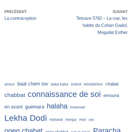
PRÉCÉDENT
SUIVANT
La contraception
Tetsave 5782 – La vue, les
habits du Cohan Gadol,
Meguilat Esther
baal chem tov
chabat
amour
baba batra
brahot
bénédiction
connaissance de soi
chabbat
emouna
halaha
guemara
en avant
imanouel
Lekha Dodi
moi
maharal
mergui
oeil
Paracha
oneg chabat
oneg chabbat