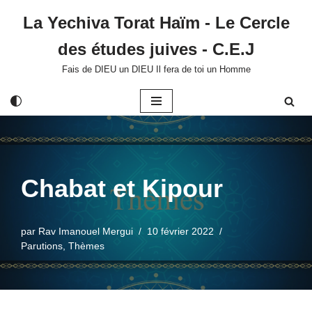
La Yechiva Torat Haïm - Le Cercle
Aller
des études juives - C.E.J
au
contenu
Fais de DIEU un DIEU Il fera de toi un Homme
Chabat et Kipour
par
Rav Imanouel Mergui
10 février 2022
Parutions
,
Thèmes