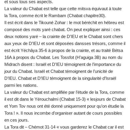
et sous tous ses aspects.
La valeur du Chabat est telle que cette mitsva équivaut à toute
la Tora, comme écrit le Rambam (Chabat chapitre30).
Il est écrit dans le Tikouné Zohar : le mot béréchit en hébreu est
composé des mots yaré chabat. On peut expliquer ainsi : ces
deux notions yaré – la crainte de D’IEU et le Chabat sont chers
aux yeux de D’IEU et sont déposées dansses trésors, comme il
est écrit Yéchâya 35-6 à propos de la crainte, et au traité Bétsa
16A à propos du Chabat. Les Tossfot (H’aguiga 3B) au nom du
Midrach disent : Israël et D’IEU témoignent de l’importance du
jour du Chabat. Israël et Chabat témoignent de l’unicité de
D’IEU. Chabat et D’IEU témoignent de la singularité d’Israël
parmi les nations.
La valeur du Chabat est amplifiée par l’étude de la Tora, comme
il est dit dans le Yérouchalmi (Chabat 15-3) « lesjours de Chabat
et Yom Tov nous ont été donné uniquement pour qu’on étudie la
Tora ! ». Il nous incombe d’organiser autant de cours possibles
en ces jours.
La Tora dit – Chémot 31-14 « vous garderez le Chabat car il est