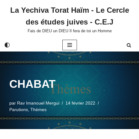
La Yechiva Torat Haïm - Le Cercle
Aller
des études juives - C.E.J
au
contenu
Fais de DIEU un DIEU Il fera de toi un Homme
CHABAT
par
Rav Imanouel Mergui
14 février 2022
Parutions
,
Thèmes