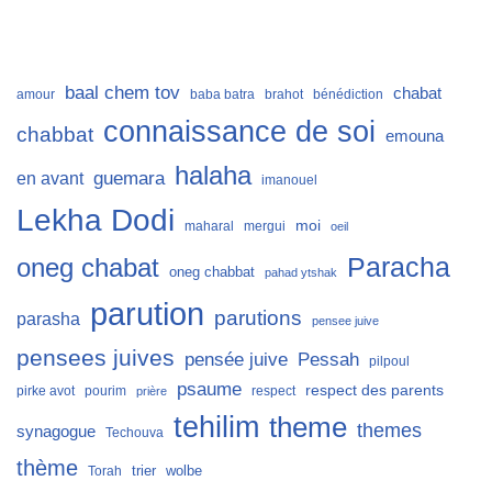
baal chem tov
chabat
amour
baba batra
brahot
bénédiction
connaissance de soi
chabbat
emouna
halaha
guemara
en avant
imanouel
Lekha Dodi
moi
maharal
mergui
oeil
Paracha
oneg chabat
oneg chabbat
pahad ytshak
parution
parutions
parasha
pensee juive
pensees juives
Pessah
pensée juive
pilpoul
psaume
respect des parents
pirke avot
pourim
respect
prière
tehilim
theme
themes
synagogue
Techouva
thème
trier
wolbe
Torah