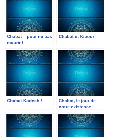
Chabat – pour ne pas
Chabat et Kipour
mourir !
Chabat Kodech !
Chabat, le jour de
notre existence