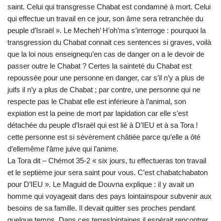
saint. Celui qui transgresse Chabat est condamné à mort. Celui
qui effectue un travail en ce jour, son âme sera retranchée du
peuple d’Israël ». Le Mecheh’ H’oh’ma s’interroge : pourquoi la
transgression du Chabat connait ces sentences si graves, voilà
que la loi nous enseignequ’en cas de danger on a le devoir de
passer outre le Chabat ? Certes la sainteté du Chabat est
repoussée pour une personne en danger, car s’il n’y a plus de
juifs il n’y a plus de Chabat ; par contre, une personne qui ne
respecte pas le Chabat elle est inférieure à l’animal, son
expiation est la peine de mort par lapidation car elle s’est
détachée du peuple d’Israël qui est lié à D’IEU et à sa Tora !
cette personne est si sévèrement châtiée parce qu’elle a ôté
d’ellemême l’âme juive qui l’anime.
La Tora dit – Chémot 35-2 « six jours, tu effectueras ton travail
et le septième jour sera saint pour vous. C’est chabatchabaton
pour D’IEU ». Le Maguid de Douvna explique : il y avait un
homme qui voyageait dans des pays lointainspour subvenir aux
besoins de sa famille. Il devait quitter ses proches pendant
quelque temps. Dans ces terreslointaines il espérait rencontrer