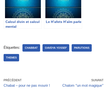
Calcul divin et calcul
Le H’afets H’aïm parle
mental
Étiquettes:
CHABBAT
OAVDYA YOSSEF
PARUTIONS
THEMES
PRÉCÉDENT
SUIVANT
Chabat – pour ne pas mourir !
Chalom ‘’un mot magique’’