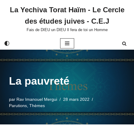
La Yechiva Torat Haïm - Le Cercle
Aller
des études juives - C.E.J
au
contenu
Fais de DIEU un DIEU Il fera de toi un Homme
La pauvreté
par
Rav Imanouel Mergui
28 mars 2022
Parutions
,
Thèmes