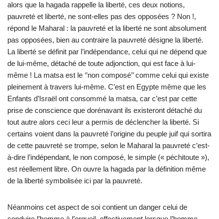
alors que la hagada rappelle la liberté, ces deux notions,
pauvreté et liberté, ne sont-elles pas des opposées ? Non !,
répond le Maharal : la pauvreté et la liberté ne sont absolument
pas opposées, bien au contraire la pauvreté désigne la liberté.
La liberté se définit par l’indépendance, celui qui ne dépend que
de lui-même, détaché de toute adjonction, qui est face à lui-
même ! La matsa est le ‘’non composé’’ comme celui qui existe
pleinement à travers lui-même. C’est en Egypte même que les
Enfants d’Israël ont consommé la matsa, car c’est par cette
prise de conscience que dorénavant ils existeront détaché du
tout autre alors ceci leur a permis de déclencher la liberté. Si
certains voient dans la pauvreté l’origine du peuple juif qui sortira
de cette pauvreté se trompe, selon le Maharal la pauvreté c’est-
à-dire l’indépendant, le non composé, le simple (« péchitoute »),
est réellement libre. On ouvre la hagada par la définition même
de la liberté symbolisée ici par la pauvreté.
Néanmoins cet aspect de soi contient un danger celui de
conduire l’homme à l’orgueil, effectivement lorsque l’homme