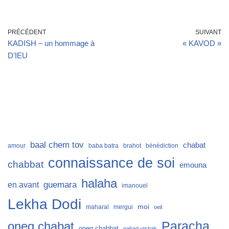
PRÉCÉDENT
SUIVANT
KADISH – un hommage à
« KAVOD »
D’IEU
baal chem tov
chabat
amour
baba batra
brahot
bénédiction
connaissance de soi
chabbat
emouna
halaha
guemara
en avant
imanouel
Lekha Dodi
moi
maharal
mergui
oeil
Paracha
oneg chabat
oneg chabbat
pahad ytshak