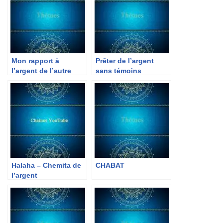
Mon rapport à
Prêter de l’argent
l’argent de l’autre
sans témoins
Halaha – Chemita de
CHABAT
l’argent