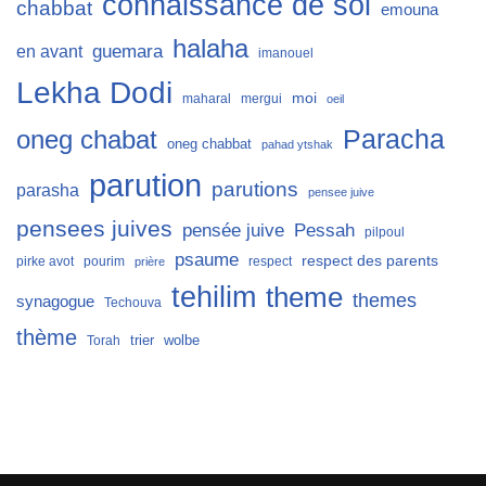
connaissance de soi
chabbat
emouna
halaha
guemara
en avant
imanouel
Lekha Dodi
moi
maharal
mergui
oeil
Paracha
oneg chabat
oneg chabbat
pahad ytshak
parution
parutions
parasha
pensee juive
pensees juives
Pessah
pensée juive
pilpoul
psaume
respect des parents
pirke avot
pourim
respect
prière
tehilim
theme
themes
synagogue
Techouva
thème
trier
wolbe
Torah