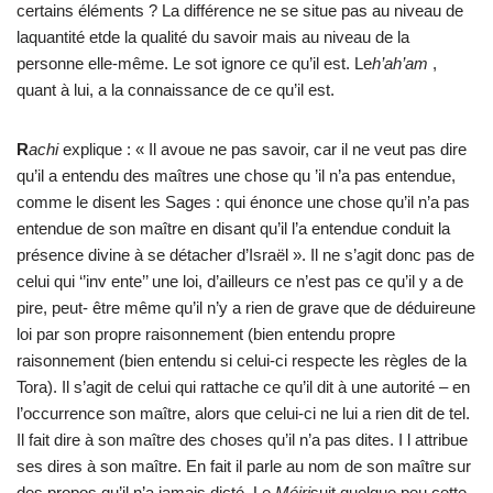
certains éléments ? La différence ne se situe pas au niveau de
laquantité etde la qualité du savoir mais au niveau de la
personne elle-même. Le sot ignore ce qu’il est. Le
h’ah’am
,
quant à lui, a la connaissance de ce qu’il est.
R
achi
explique : « Il avoue ne pas savoir, car il ne veut pas dire
qu’il a entendu des maîtres une chose qu ’il n’a pas entendue,
comme le disent les Sages : qui énonce une chose qu’il n’a pas
entendue de son maître en disant qu’il l’a entendue conduit la
présence divine à se détacher d’Israël ». Il ne s’agit donc pas de
celui qui ‘’inv ente’’ une loi, d’ailleurs ce n’est pas ce qu’il y a de
pire, peut- être même qu’il n’y a rien de grave que de déduireune
loi par son propre raisonnement (bien entendu propre
raisonnement (bien entendu si celui-ci respecte les règles de la
Tora). Il s’agit de celui qui rattache ce qu’il dit à une autorité – en
l’occurrence son maître, alors que celui-ci ne lui a rien dit de tel.
Il fait dire à son maître des choses qu’il n’a pas dites. I l attribue
ses dires à son maître. En fait il parle au nom de son maître sur
des propos qu’il n’a jamais dicté. Le
Méiri
suit quelque peu cette