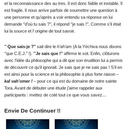
et la reconnaissance des au tres. Il est donc faible et instable. Il
est fragile. Il nous arrive parfois de soumettre une question à
une personne et qu’après a voir entendu sa réponse on lui
demande ‘’d’où tu sais ?’’, il répond ‘’je sais !’’. Comme s’il était
lui la source et l’ origine de tout savoir.
‘’
Q
ue sais-je ?’’
sait dire le
h’ah’am
(A la Yéchiva nous disons
‘’que C.E.J.’’ !).
‘’Je sais que !’’
affirme le sot. Enfin, clôturons
avec l’idée du philosophe qui a dit que son érudition lui a permis
de découvrir ce qu’il ignorait. Je sais que je ne sais pas ! S’il en
est ainsi pour la science et la philosophie à plus forte raison –
kal vah’omer !
– pour ce qui est du domaine de notre sainte
Tora. Avant de débuter une étude j’aime rappeler aux
participants : mettez de coté tout ce que vous savez…
Envie De Continuer !!