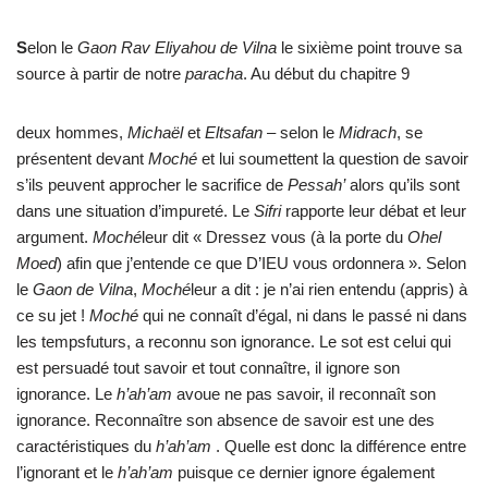
S
elon le
Gaon Rav Eliyahou de Vilna
le sixième point trouve sa
source à partir de notre
paracha
. Au début du chapitre 9
deux hommes,
Michaël
et
Eltsafan
– selon le
Midrach
, se
présentent devant
Moché
et lui soumettent la question de savoir
s’ils peuvent approcher le sacrifice de
Pessah’
alors qu’ils sont
dans une situation d’impureté. Le
Sifri
rapporte leur débat et leur
argument.
Moché
leur dit « Dressez vous (à la porte du
Ohel
Moed
) afin que j’entende ce que D’IEU vous ordonnera ». Selon
le
Gaon de Vilna
,
Moché
leur a dit : je n’ai rien entendu (appris) à
ce su jet !
Moché
qui ne connaît d’égal, ni dans le passé ni dans
les tempsfuturs, a reconnu son ignorance. Le sot est celui qui
est persuadé tout savoir et tout connaître, il ignore son
ignorance. Le
h’ah’am
avoue ne pas savoir, il reconnaît son
ignorance. Reconnaître son absence de savoir est une des
caractéristiques du
h’ah’am
. Quelle est donc la différence entre
l’ignorant et le
h’ah’am
puisque ce dernier ignore également