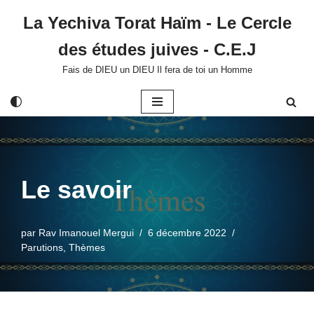
La Yechiva Torat Haïm - Le Cercle
Aller
des études juives - C.E.J
au
contenu
Fais de DIEU un DIEU Il fera de toi un Homme
Le savoir
par
Rav Imanouel Mergui
6 décembre 2022
Parutions
,
Thèmes