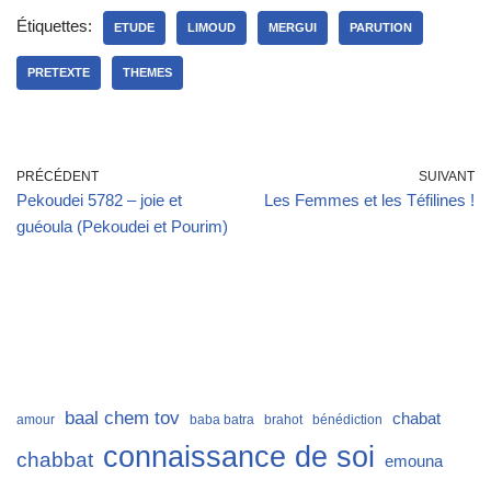
Étiquettes:
ETUDE
LIMOUD
MERGUI
PARUTION
PRETEXTE
THEMES
PRÉCÉDENT
SUIVANT
Pekoudei 5782 – joie et
Les Femmes et les Téfilines !
guéoula (Pekoudei et Pourim)
baal chem tov
chabat
amour
baba batra
brahot
bénédiction
connaissance de soi
chabbat
emouna