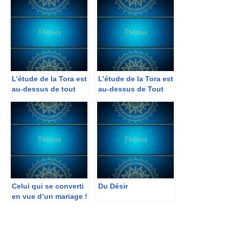
L’étude de la Tora est
L’étude de la Tora est
au-dessus de tout
au-dessus de Tout
Celui qui se converti
Du Désir
en vue d’un mariage !