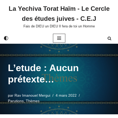
La Yechiva Torat Haïm - Le Cercle
Aller
des études juives - C.E.J
au
contenu
Fais de DIEU un DIEU Il fera de toi un Homme
L’etude : Aucun
prétexte…
par
Rav Imanouel Mergui
4 mars 2022
Parutions
,
Thèmes