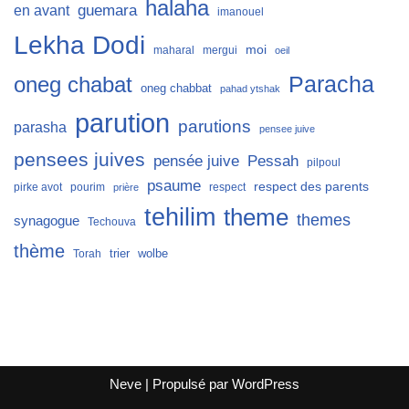
halaha
guemara
en avant
imanouel
Lekha Dodi
moi
maharal
mergui
oeil
Paracha
oneg chabat
oneg chabbat
pahad ytshak
parution
parutions
parasha
pensee juive
pensees juives
Pessah
pensée juive
pilpoul
psaume
respect des parents
pirke avot
pourim
respect
prière
tehilim
theme
themes
synagogue
Techouva
thème
trier
wolbe
Torah
Neve
| Propulsé par
WordPress