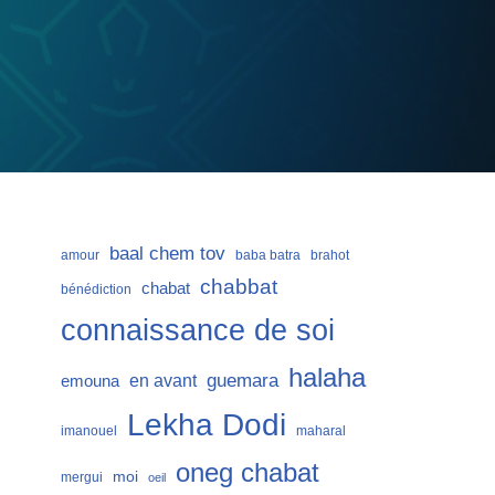
baal chem tov
amour
baba batra
brahot
chabbat
chabat
bénédiction
connaissance de soi
halaha
guemara
en avant
emouna
Lekha Dodi
imanouel
maharal
oneg chabat
moi
mergui
oeil