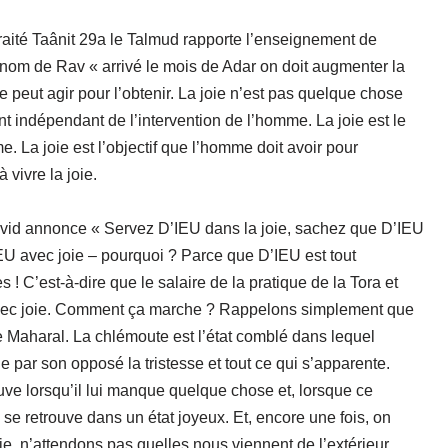
traité Taânit 29a le Talmud rapporte l’enseignement de
nom de Rav « arrivé le mois de Adar on doit augmenter la
e peut agir pour l’obtenir. La joie n’est pas quelque chose
nt indépendant de l’intervention de l’homme. La joie est le
e. La joie est l’objectif que l’homme doit avoir pour
 vivre la joie.
David annonce « Servez D’IEU dans la joie, sachez que D’IEU
EU avec joie – pourquoi ? Parce que D’IEU est tout
s ! C’est-à-dire que le salaire de la pratique de la Tora et
 avec joie. Comment ça marche ? Rappelons simplement que
 le Maharal. La chlémoute est l’état comblé dans lequel
e par son opposé la tristesse et tout ce qui s’apparente.
rouve lorsqu’il lui manque quelque chose et, lorsque ce
e retrouve dans un état joyeux. Et, encore une fois, on
ie, n’attendons pas quelles nous viennent de l’extérieur.