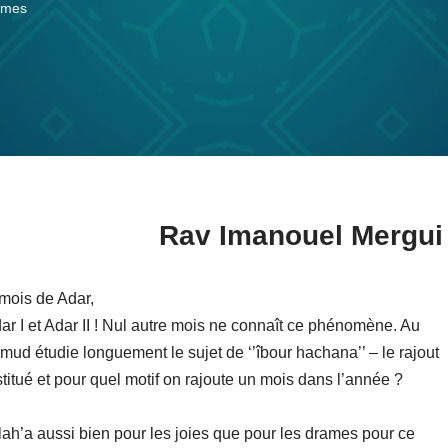
èmes
Rav Imanouel Mergui
 mois de Adar,
Adar I et Adar II ! Nul autre mois ne connaît ce phénomène. Au
lmud étudie longuement le sujet de ‘’îbour hachana’’ – le rajout
nstitué et pour quel motif on rajoute un mois dans l’année ?
h’a aussi bien pour les joies que pour les drames pour ce