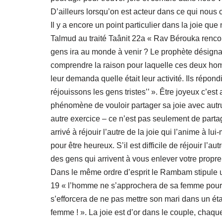
D’ailleurs lorsqu’on est acteur dans ce qui nous c
Il y a encore un point particulier dans la joie q
Talmud au traité Taânit 22a « Rav Bérouka renco
gens ira au monde à venir ? Le prophète désign
comprendre la raison pour laquelle ces deux homm
leur demanda quelle était leur activité. Ils rép
réjouissons les gens tristes’’ ». Être joyeux c’est
phénomène de vouloir partager sa joie avec autru
autre exercice – ce n’est pas seulement de partage
arrivé à réjouir l’autre de la joie qui l’anime à lui
pour être heureux. S’il est difficile de réjouir l’au
des gens qui arrivent à vous enlever votre propre j
Dans le même ordre d’esprit le Rambam stipule u
19 « l’homme ne s’approchera de sa femme pour un
s’efforcera de ne pas mettre son mari dans un éta
femme ! ». La joie est d’or dans le couple, chaque 