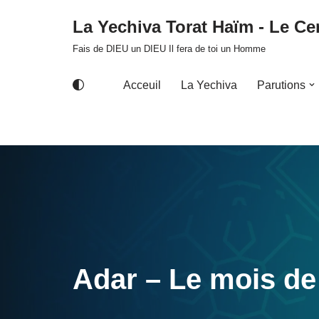
La Yechiva Torat Haïm - Le Cer
Aller
Fais de DIEU un DIEU Il fera de toi un Homme
au
contenu
Acceuil
La Yechiva
Parutions
Adar – Le mois de 