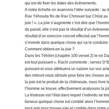
qui est de fixer les dates des évènements.
A notre échelle on avancera l’idée suivante : au 
Rav Yéhouda fils de Rav Chmouel bar Chilat au 
joie ! ». La joie s’augmente c’est dire que l’homm
de passif, elle n’est pas le résultat d’un évèneme
résultat d’un exercice concret effectué par l’homm
s’investir dans quelque chose qui va le conduire à
Comment obtient-on la joie ?
Dans les Téhilim (chapitre 100 verset 2) le roi 
est tout puissant ». Rachi commente : servez D’I
puissant et vous attribuera un salaire sur vos acte
des mitsvot nous stimule pour faire les choses
la joie est le produit de la chlémoute, nous livre
l’homme se trouve, effectivement analysons la joi
La tristesse est l’état dans lequel l’individu se t
fameux quelque chose est comblé alors l’homme s
peut agir pour trouver joie et comble dans notre v