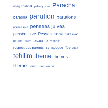
Paracha
oneg chabbat
pahad ytshak
parution
parutions
parasha
pensees juives
pensee juive
Pessah
pensée juive
pilpoul
pirke avot
psaume
pourim
respect
prière
respect des parents
synagogue
Techouva
tehilim
theme
themes
thème
trier
wolbe
Torah