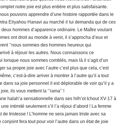
omplet notre joie est plus entière et plus satisfaisante.
ue nous pouvons apprendre d’une histoire rapportée dans le
ntra Eliyahou Hanavi au marché il lui demanda qui de ces
a deux hommes d’apparence ordinaire. Le Maître voulant
es ont droit au monde à venir, il s’approcha d’eux et
ondirent ‘’nous sommes des hommes heureux qui
 arrivé à réjouir les autres. Nous connaissons ce
i lorsque nous sommes comblés, mais là il s’agit d’un
r sa propre joie avec l’autre c’est plus que cela, c’est
-même, c’est-à-dire arriver à montrer à l’autre qu’il a tout
tre dans sa joie personnel il est déplorable de voir qu’il y a
oie, ils vous mettent la ‘’rama’’ !
ne halah’a sensationnelle dans ses hilh’ot Ichout XV-17 à
e intimité seulement s’il l’a réjoui d’abord ! La femme
t de tristesse ! L’homme ne sera jamais triste avec sa
conjoint fera tout pour voir l’autre dans un état de joie