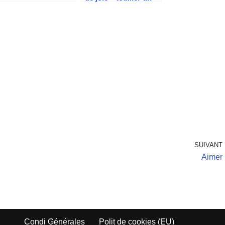
plat chabat
SUIVANT
Aimer
Condi Générales
Polit de cookies (EU)