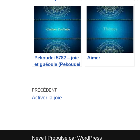
adar II 5782
Pekoudei 5782 – joie
Aimer
et guéoula (Pekoudei
et Pourim)
PRÉCÉDENT
Activer la joie
Neve
| Propulsé par
WordPress