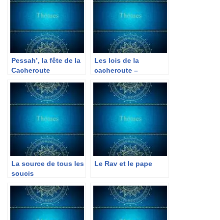
Pessah’, la fête de la
Les lois de la
Cacheroute
cacheroute –
Parachat Réé
La source de tous les
Le Rav et le pape
soucis