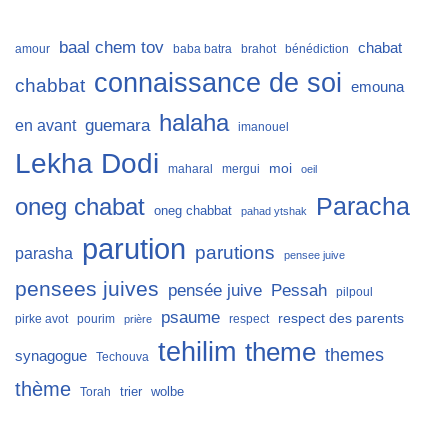
baal chem tov
chabat
amour
baba batra
brahot
bénédiction
connaissance de soi
chabbat
emouna
halaha
guemara
en avant
imanouel
Lekha Dodi
moi
maharal
mergui
oeil
Paracha
oneg chabat
oneg chabbat
pahad ytshak
parution
parutions
parasha
pensee juive
pensees juives
Pessah
pensée juive
pilpoul
psaume
respect des parents
pirke avot
pourim
respect
prière
tehilim
theme
themes
synagogue
Techouva
thème
trier
wolbe
Torah