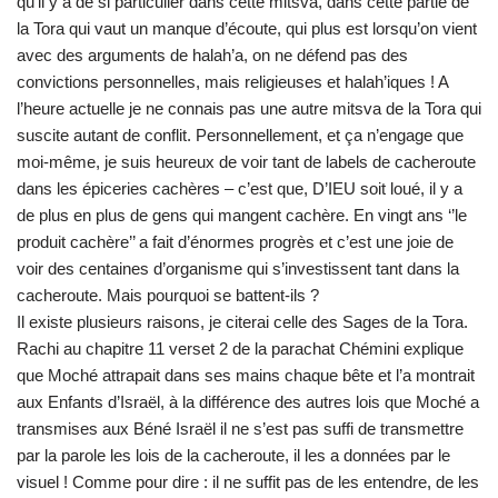
qu’il y a de si particulier dans cette mitsva, dans cette partie de
la Tora qui vaut un manque d’écoute, qui plus est lorsqu’on vient
avec des arguments de halah’a, on ne défend pas des
convictions personnelles, mais religieuses et halah’iques ! A
l’heure actuelle je ne connais pas une autre mitsva de la Tora qui
suscite autant de conflit. Personnellement, et ça n’engage que
moi-même, je suis heureux de voir tant de labels de cacheroute
dans les épiceries cachères – c’est que, D’IEU soit loué, il y a
de plus en plus de gens qui mangent cachère. En vingt ans ‘’le
produit cachère’’ a fait d’énormes progrès et c’est une joie de
voir des centaines d’organisme qui s’investissent tant dans la
cacheroute. Mais pourquoi se battent-ils ?
Il existe plusieurs raisons, je citerai celle des Sages de la Tora.
Rachi au chapitre 11 verset 2 de la parachat Chémini explique
que Moché attrapait dans ses mains chaque bête et l’a montrait
aux Enfants d’Israël, à la différence des autres lois que Moché a
transmises aux Béné Israël il ne s’est pas suffi de transmettre
par la parole les lois de la cacheroute, il les a données par le
visuel ! Comme pour dire : il ne suffit pas de les entendre, de les