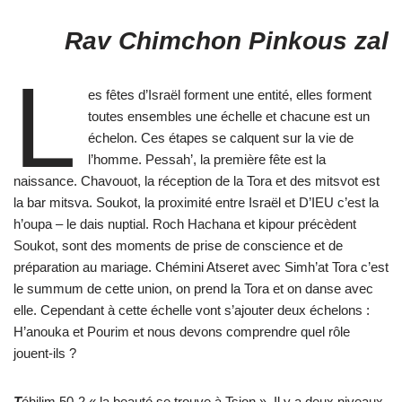
Rav Chimchon Pinkous zal
L
es fêtes d’Israël forment une entité, elles forment
toutes ensembles une échelle et chacune est un
échelon. Ces étapes se calquent sur la vie de
l’homme. Pessah’, la première fête est la
naissance. Chavouot, la réception de la Tora et des mitsvot est
la bar mitsva. Soukot, la proximité entre Israël et D’IEU c’est la
h’oupa – le dais nuptial. Roch Hachana et kipour précèdent
Soukot, sont des moments de prise de conscience et de
préparation au mariage. Chémini Atseret avec Simh’at Tora c’est
le summum de cette union, on prend la Tora et on danse avec
elle. Cependant à cette échelle vont s’ajouter deux échelons :
H’anouka et Pourim et nous devons comprendre quel rôle
jouent-ils ?
T
éhilim 50-2 « la beauté se trouve à Tsion ». Il y a deux niveaux