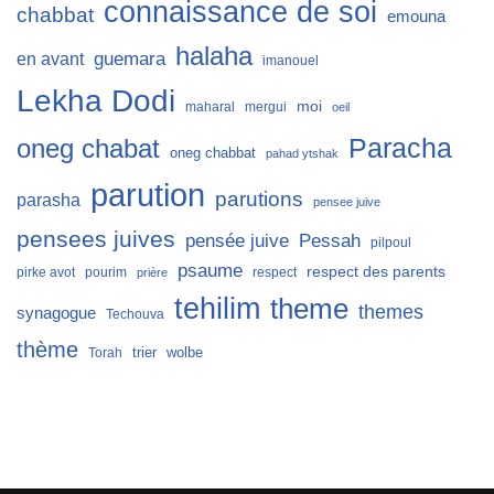
connaissance de soi
chabbat
emouna
halaha
guemara
en avant
imanouel
Lekha Dodi
moi
maharal
mergui
oeil
Paracha
oneg chabat
oneg chabbat
pahad ytshak
parution
parutions
parasha
pensee juive
pensees juives
Pessah
pensée juive
pilpoul
psaume
respect des parents
pirke avot
pourim
respect
prière
tehilim
theme
themes
synagogue
Techouva
thème
trier
wolbe
Torah