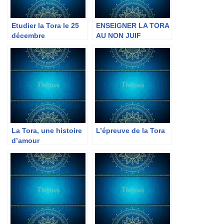
Etudier la Tora le 25
ENSEIGNER LA TORA
décembre
AU NON JUIF
La Tora, une histoire
L’épreuve de la Tora
d’amour