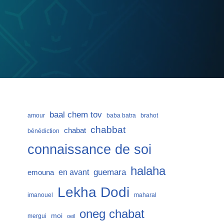
baal chem tov
amour
baba batra
brahot
chabbat
chabat
bénédiction
connaissance de soi
halaha
guemara
en avant
emouna
Lekha Dodi
imanouel
maharal
oneg chabat
moi
mergui
oeil