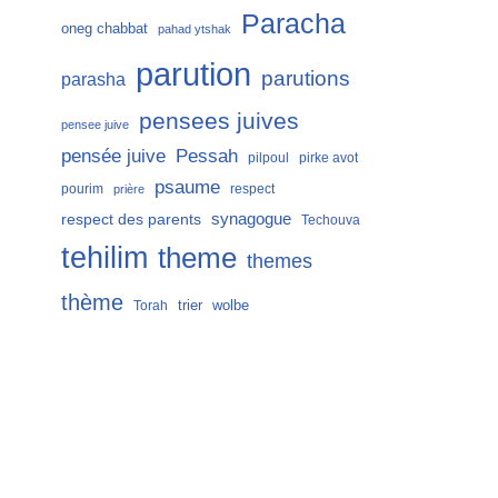
Paracha
oneg chabbat
pahad ytshak
parution
parutions
parasha
pensees juives
pensee juive
Pessah
pensée juive
pilpoul
pirke avot
psaume
pourim
respect
prière
respect des parents
synagogue
Techouva
tehilim
theme
themes
thème
trier
wolbe
Torah