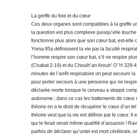
La greffe du foie et du cœur
Ces deux organes sont compatibles à la greffe un
la question est plus complexe puisqu’elle touch
fonctionne plus alors que son cœur bat, est-ell
Yoma 85a définissent la vie par la faculté respirat
l’homme respire son cœur bat, s’il ne respire pl
(Chabat 2-19) et du Choulh’an Arouh’ O’’H 329-4
minutes de l’arrêt respiratoire on peut secourir l
pour porter secours à une personne qui ne respire
déclarée morte lorsque le cerveau a stoppé compl
autonome ; dans ce cas les battements de cœur 
théorie on a le droit de récupérer le cœur d’un 
théorie veut que la vie est définie par le cœur. I
qui le ferait serait même qualifié d’assassin ! R
parfois de déclarer qu’untel est mort cérébrale, on