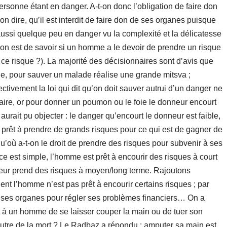
ersonne étant en danger. A-t-on donc l’obligation de faire don
n dire, qu’il est interdit de faire don de ses organes puisque
i aussi quelque peu en danger vu la complexité et la délicatesse
ion est de savoir si un homme a le devoir de prendre un risque
de ce risque ?). La majorité des décisionnaires sont d’avis que
foie, pour sauver un malade réalise une grande mitsva ;
fectivement la loi qui dit qu’on doit sauver autrui d’un danger ne
faire, or pour donner un poumon ou le foie le donneur encourt
urait pu objecter : le danger qu’encourt le donneur est faible,
prêt à prendre de grands risques pour ce qui est de gagner de
squ’où a-t-on le droit de prendre des risques pour subvenir à ses
nce est simple, l’homme est prêt à encourir des risques à court
neur prend des risques à moyen/long terme. Rajoutons
nt l’homme n’est pas prêt à encourir certains risques ; par
 ses organes pour régler ses problèmes financiers… On a
t à un homme de se laisser couper la main ou de tuer son
l’autre de la mort ? Le Radbaz a répondu : amputer sa main est