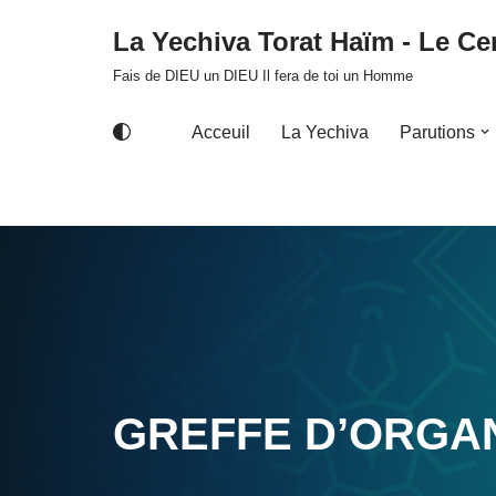
La Yechiva Torat Haïm - Le Cer
Aller
Fais de DIEU un DIEU Il fera de toi un Homme
au
contenu
Acceuil
La Yechiva
Parutions
GREFFE D’ORGA