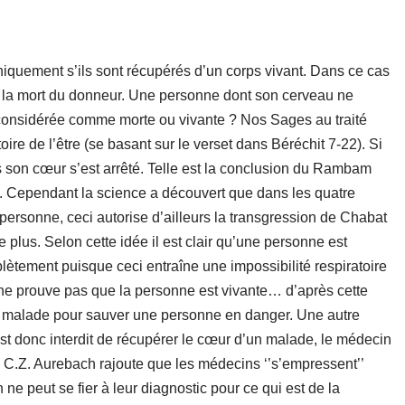
iquement s’ils sont récupérés d’un corps vivant. Dans ce cas
e la mort du donneur. Une personne dont son cerveau ne
e considérée comme morte ou vivante ? Nos Sages au traité
oire de l’être (se basant sur le verset dans Béréchit 7-22). Si
us son cœur s’est arrêté. Telle est la conclusion du Rambam
. Cependant la science a découvert que dans les quatre
a personne, ceci autorise d’ailleurs la transgression de Chabat
 plus. Selon cette idée il est clair qu’une personne est
ètement puisque ceci entraîne une impossibilité respiratoire
ne prouve pas que la personne est vivante… d’après cette
tel malade pour sauver une personne en danger. Une autre
l est donc interdit de récupérer le cœur d’un malade, le médecin
av C.Z. Aurebach rajoute que les médecins ‘’s’empressent’’
 ne peut se fier à leur diagnostic pour ce qui est de la