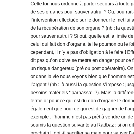
Cette loi nous ordonne à porter secours à toute p
de ses organes pour sauver autrui ? Ou, pourrait-o
l’intervention effectuée sur le donneur le met lu
de la récupération de son organe ? (nb : la quest
pour sauver autrui ? Si oui, quelle est la limite 
celui qui fait don d’organe, tel le poumon ou le 
cependant, il n’y a pas d’obligation à le faire ! Ef
dit pas qu’on doive se mettre en danger pour ce 
un risque dangereux (pré ou post opératoire). On a
or dans la vie nous voyons bien que l’homme est 
l’argent ! (nb : là aussi la question s’impose : ju
besoins matériels ‘’parnassa’’ ?). Mais la différe
terme or pour ce qui est du don d’organe le don
également que pour ce qui est de gagner de l’arge
exemple : l’homme n’est pas prêt à vendre un de
soumis la question suivante au Radbaz : si on di
prochain !, doit-il sacrifier sa main pour sauver 