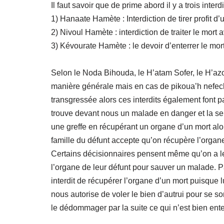
Il faut savoir que de prime abord il y a trois inter
1) Hanaate Hamète : Interdiction de tirer profit d’
2) Nivoul Hamète : interdiction de traiter le mort
3) Kévourate Hamète : le devoir d’enterrer le mo
Selon le Noda Bihouda, le H’atam Sofer, le H’azo
manière générale mais en cas de pikoua’h nefech 
transgressée alors ces interdits également font p
trouve devant nous un malade en danger et la seul
une greffe en récupérant un organe d’un mort alor
famille du défunt accepte qu’on récupère l’organe
Certains décisionnaires pensent même qu’on a le 
l’organe de leur défunt pour sauver un malade. Par
interdit de récupérer l’organe d’un mort puisque 
nous autorise de voler le bien d’autrui pour se sor
le dédommager par la suite ce qui n’est bien ent