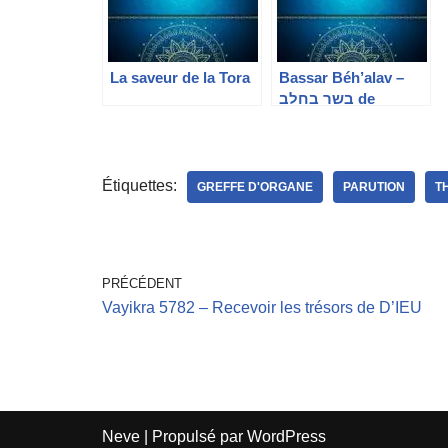
La saveur de la Tora
Bassar Béh’alav –
בשר בחלב de
l’interdit de mélanger
la viande et le lait
Étiquettes:
GREFFE D'ORGANE
PARUTION
T
PRÉCÉDENT
Vayikra 5782 – Recevoir les trésors de D’IEU
Neve
| Propulsé par
WordPress