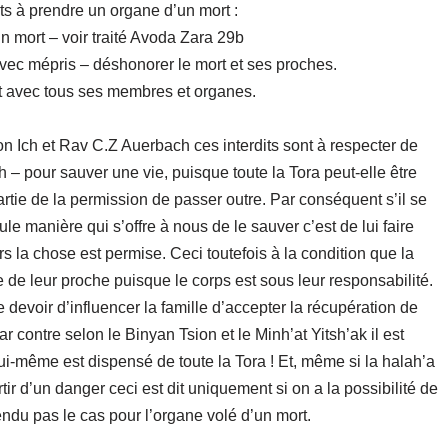
dits à prendre un organe d’un mort :
un mort – voir traité Avoda Zara 29b
 avec mépris – déshonorer le mort et ses proches.
rt avec tous ses membres et organes.
n Ich et Rav C.Z Auerbach ces interdits sont à respecter de
– pour sauver une vie, puisque toute la Tora peut-elle être
artie de la permission de passer outre. Par conséquent s’il se
e manière qui s’offre à nous de le sauver c’est de lui faire
s la chose est permise. Ceci toutefois à la condition que la
 de leur proche puisque le corps est sous leur responsabilité.
devoir d’influencer la famille d’accepter la récupération de
 contre selon le Binyan Tsion et le Minh’at Yitsh’ak il est
lui-même est dispensé de toute la Tora ! Et, même si la halah’a
tir d’un danger ceci est dit uniquement si on a la possibilité de
endu pas le cas pour l’organe volé d’un mort.