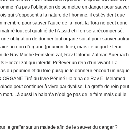
l’homme n’a pas l’obligation de se mettre en danger pour sauver
ois qui s’opposent à la nature de l’homme, il est évident que
n membre pour sauver l’autre de la mort, la Tora ne peut donc
ait malgré tout est qualifié de h’assid et il en sera récompensé.
 une obligation de donner tout organe soit-il pour sauver autrui
faire un don d’organe (poumon, foie), mais celui qui le ferait
inion de Rav Moché Feinstein zal, Rav Chlomo Zalman Auerbach
 Eliezer zal qui interdit. Prélever un rein d’un vivant. La
 cas du poumon et du foie puisque le donneur encourt un risque
ORGANE Tiré du livre Péniné Hala’ha de Rav E. Melamed
malade peut continuer à vivre par dyalise. La greffe de rein peut
n mort. Là aussi la halah’a n’oblige pas de le faire mais qui le
ur le greffer sur un malade afin de le sauver du danger ?