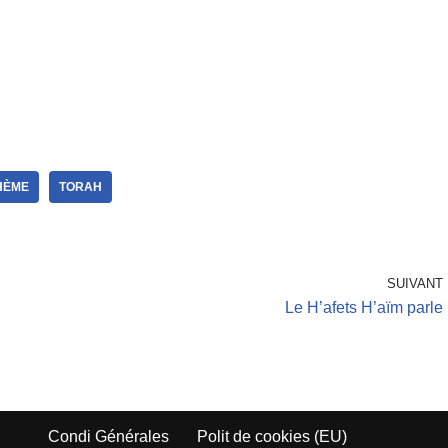
HÈME
TORAH
SUIVANT
Le H’afets H’aïm parle
Condi Générales
Polit de cookies (EU)