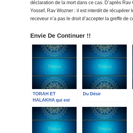
déclaration de la mort dans ce cas. D’après Ra
Yossef, Rav Wozner : il est interdit de récupérer le
receveur n’a pas le droit d’accepter la greffe d
Envie De Continuer !!
TORAH ET
Du Désir
HALAKHA qui est
quoi ?