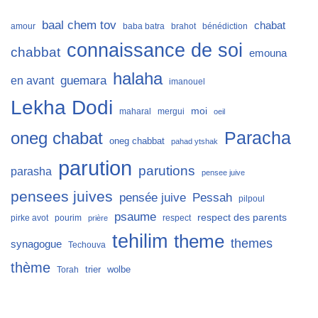
baal chem tov
chabat
amour
baba batra
brahot
bénédiction
connaissance de soi
chabbat
emouna
halaha
guemara
en avant
imanouel
Lekha Dodi
moi
maharal
mergui
oeil
Paracha
oneg chabat
oneg chabbat
pahad ytshak
parution
parutions
parasha
pensee juive
pensees juives
Pessah
pensée juive
pilpoul
psaume
respect des parents
pirke avot
pourim
respect
prière
tehilim
theme
themes
synagogue
Techouva
thème
trier
wolbe
Torah