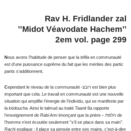
Rav H. Fridlander zal
’’Midot Véavodate Hachem’’
2em vol. page 299
N
ous avons l’habitude de penser que la
téfila
en communauté
est d’une puissance suprême du fait que les mérites des partic
pants s’additionnent.
C
ependant le niveau de la communauté -רובצ est bien plus
important que cela. Le travail en communauté est une nouvelle
situation qui amplifie l’énergie de l’individu, qui se manifeste par
la
kédoucha
. Ainsi le talmud au traité
Taanit
8a rapporte
l’enseignement de
Rabi Ami
énonçant que la prière – הלפת de
l’homme n’est écoutée seulement ’’s’il se place dans sa main’’.
Rachi
explique : il place sa pensée entre ses mains, c’est-à-dire