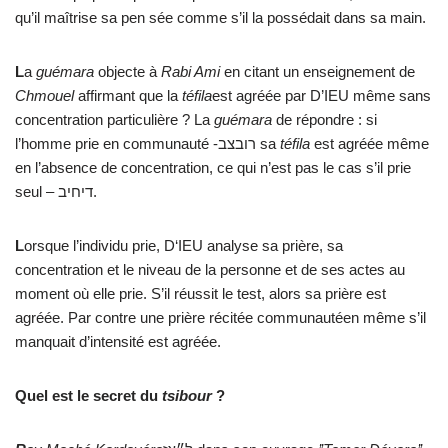
qu’il maîtrise sa pen sée comme s’il la possédait dans sa main.
L
a
guémara
objecte à
Rabi Ami
en citant un enseignement de
Chmouel
affirmant que la
téfila
est agréée par D’IEU même sans
concentration particulière ? La
guémara
de répondre : si
l’homme prie en communauté -רובצב sa
téfila
est agréée même
en l’absence de concentration, ce qui n’est pas le cas s’il prie
seul – דיחיב.
L
orsque l’individu prie, D‘IEU analyse sa prière, sa
concentration et le niveau de la personne et de ses actes au
moment où elle prie. S’il réussit le test, alors sa prière est
agréée. Par contre une prière récitée communautéen même s’il
manquait d’intensité est agréée.
Q
uel est le secret du
tsibour
?