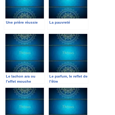
Une prière réussie
La pauvreté
Le lachon ara ou
Le parfum, le reflet de
l’effet mouche
l’être