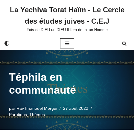
La Yechiva Torat Haïm - Le Cercle
Aller
des études juives - C.E.J
au
contenu
Fais de DIEU un DIEU Il fera de toi un Homme
Téphila en
communauté
par
Rav Imanouel Mergui
27 août 2022
Parutions
,
Thèmes