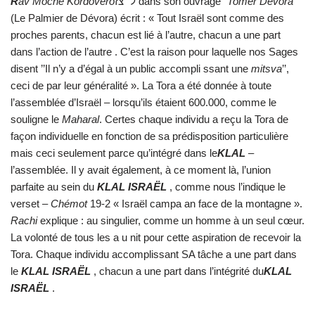
R
av Moché Kordovéro
ל״צז dans son ouvrage
’’Tomer Dévora’’
(Le Palmier de Dévora) écrit : « Tout Israël sont comme des
proches parents, chacun est lié à l’autre, chacun a une part
dans l’action de l’autre . C’est la raison pour laquelle nos Sages
disent ’’Il n’y a d’égal à un public accompli ssant une
mitsva
’’,
ceci de par leur généralité ». La Tora a été donnée à toute
l’assemblée d’Israël – lorsqu’ils étaient 600.000, comme le
souligne le
Maharal
. Certes chaque individu a reçu la Tora de
façon individuelle en fonction de sa prédisposition particulière
mais ceci seulement parce qu’intégré dans le
KLAL
–
l’assemblée. Il y avait également, à ce moment là, l’union
parfaite au sein du
KLAL ISRAËL
, comme nous l’indique le
verset –
Chémot
19-2 « Israël campa an face de la montagne ».
Rachi
explique : au singulier, comme un homme à un seul cœur.
La volonté de tous les a u nit pour cette aspiration de recevoir la
Tora. Chaque individu accomplissant SA tâche a une part dans
le
KLAL ISRAËL
, chacun a une part dans l’intégrité du
KLAL
ISRAËL
.